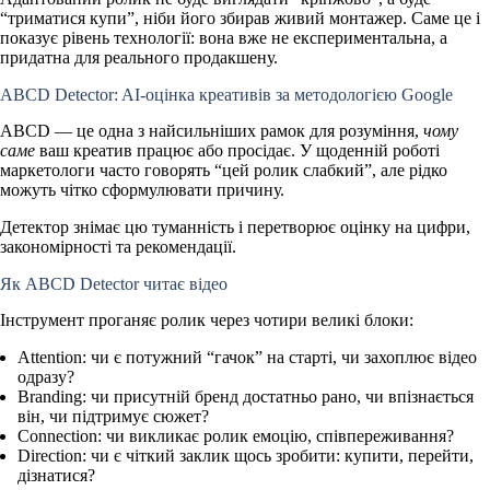
“триматися купи”, ніби його збирав живий монтажер. Саме це і
показує рівень технології: вона вже не експериментальна, а
придатна для реального продакшену.
ABCD Detector: AI-оцінка креативів за методологією Google
ABCD — це одна з найсильніших рамок для розуміння,
чому
саме
ваш креатив працює або просідає
. У щоденній роботі
маркетологи часто говорять “цей ролик слабкий”, але рідко
можуть чітко сформулювати причину.
Детектор знімає цю туманність і перетворює оцінку на цифри,
закономірності та рекомендації.
Як ABCD Detector читає відео
Інструмент проганяє ролик через чотири великі блоки:
Attention
: чи є потужний “гачок” на старті, чи захоплює відео
одразу?
Branding
: чи присутній бренд достатньо рано, чи впізнається
він, чи підтримує сюжет?
Connection
: чи викликає ролик емоцію, співпереживання?
Direction
: чи є чіткий заклик щось зробити: купити, перейти,
дізнатися?