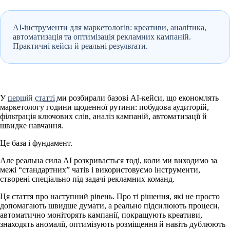
AI-інструменти для маркетологів: креативи, аналітика,
автоматизація та оптимізація рекламних кампаній.
Практичні кейси й реальні результати.
У
першій статті
ми розбирали базові AI-кейси, що економлять
маркетологу години щоденної рутини: побудова аудиторій,
фільтрація ключових слів, аналіз кампаній, автоматизації й
швидке навчання.
Це база і фундамент.
Але реальна сила AI розкривається тоді, коли ми виходимо за
межі “стандартних” чатів і використовуємо інструменти,
створені спеціально під задачі рекламних команд.
Ця стаття про наступний рівень. Про ті рішення, які не просто
допомагають швидше думати, а реально
підсилюють процеси
,
автоматично моніторять кампанії, покращують креативи,
знаходять аномалії, оптимізують розміщення й навіть дублюють