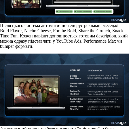
Після цього система автоматично генерує рекламні меседжі:
Bold Flavor
,
Nacho Cheese
,
For the Bold
,
Share the Crunch
,
Snack
Time Fun
. Кожен варіант доповнюється готовим description, який
можна одразу підставляти у YouTube Ads, Performance Max чи
bumper-формати.
Адаптований ролик не буде виглядати “крінжово”, а буде