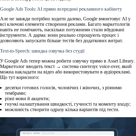
Google Ads Tools: AI прямо всередині рекламного кабінету
Але не завжди потрібно ходити далеко,
Google вмонтовує АІ у
всі ключові елементи створення реклами
. Багато маркетологів
навіть не помічають, наскільки потужними стали вбудовані
інструменти. А дарма: вони реально спрощують процес і
дозволяють запускати більше тестів без додаткових витрат.
Text-to-Speech: швидка озвучка без студії
У Google Ads тепер можна
робити озвучку прямо в Asset Library
.
Маркетолог вводить текст → система синтезує voice-over, який
можна накладати на відео або використовувати в аудіорекламі.
Що тут корисного:
десятки готових голосів, чоловічих і жіночих, з різними
тембрами;
різні мови й акценти;
гнучкі налаштування швидкості, гучності та моменту входу;
можливість створити одразу кілька варіантів під тести.