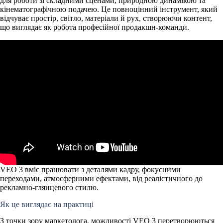
для роботи зі складними сценами, природною динамікою та
кінематографічною подачею. Це повноцінний інструмент, який
відчуває простір, світло, матеріали й рух, створюючи контент,
що виглядає як робота професійної продакшн-команди.
VEO 3 вміє працювати з деталями кадру, фокусними
переходами, атмосферними ефектами, від реалістичного до
рекламно-глянцевого стилю.
Як це виглядає на практиці
З точки зору маркетолога, можливості VEO 3 перетворюються