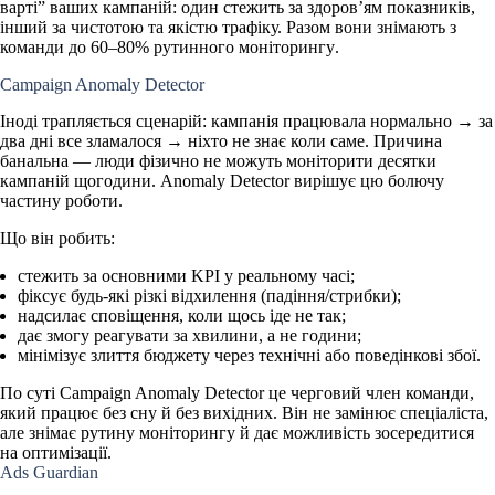
варті” ваших кампаній: один стежить за здоров’ям показників,
інший за чистотою та якістю трафіку. Разом вони знімають з
команди до
60–80% рутинного моніторингу
.
Campaign Anomaly Detector
Іноді трапляється сценарій: кампанія працювала нормально → за
два дні все зламалося → ніхто не знає коли саме. Причина
банальна —
люди фізично не можуть моніторити десятки
кампаній щогодини
. Anomaly Detector вирішує цю болючу
частину роботи.
Що він робить:
стежить за основними KPI у реальному часі;
фіксує будь-які різкі відхилення (падіння/стрибки);
надсилає сповіщення, коли щось іде не так;
дає змогу реагувати за хвилини, а не години;
мінімізує злиття бюджету через технічні або поведінкові збої.
По суті Campaign Anomaly Detector це черговий член команди,
який працює без сну й без вихідних. Він не замінює спеціаліста,
але знімає рутину моніторингу й дає можливість зосередитися
на оптимізації.
Ads Guardian