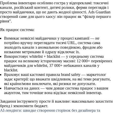
Проблема інвентарю особливо гостра у відеорекламі: токсичні
канали, російський контент, дитячі ролики, ферми переглядів і
просто майданчики, що не дають жодної цінності. Ads Guardian
створений саме для цього хаосу: він працює як
“фільтр першого
рівня”.
Як працює система:
Вимикає неякісні майданчики у процесі кампанії
— не
потрібно вручну переглядати тисячі URL, система сама
знаходить канали з аномальною поведінкою, фродом або
низькими метриками й одразу відключає їх.
Використовує whitelist + blacklist
— у середньому система
працює на великому історичному масиві: 12 000+ перевірених
майданчиків для whitelist, 37 000+ небажаних каналів у
blacklist.
Враховує ваші кастомні правила brand safety
— маркетолог
задає критерії: що вважати шкідливим, на які теми реагувати,
які країни/мови виключати, які ризики не допускати.
Навчається на даних
— чим довше система працює з вашим
акаунтом, тим точніше вона відсікає неякісний інвентар.
Завдання інструменту просте й важливе: максимально захистити
бренд і зекономити бюджет.
AI-лендінги: швидке створення сторінок без дизайнера та