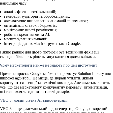
найбільше часу:
аналіз ефективності кампаній;
генерація аудиторій та обробка даних;
автоматичне виправлення аномалій та помилок;
оптимізація ставок і бюджетів;
моніторинг якості розміщення;
робота з креативами та AI;
масштабування кампаній;
інтеграція даних між інструментами Google.
І якщо раніше для цього потрібен був технічний фахівець,
сьогодні більшість рішень запускаються двома кліками.
Чому маркетологи майже не знають про цей інструмент
Причина проста:
Google майже не промотує Solution Library
для
широкої аудиторії. Це місце, де зібрані утиліти, якими
користуються агенції та технічні команди. Але саме там лежить
усе, що дає маркетологу конкурентну перевагу: автоматизації,
які економлять години та тисячі доларів.
VEO 3: новий рівень AI-відеогенерації
VEO 3 — це
флагманський відеогенератор Google
, створений