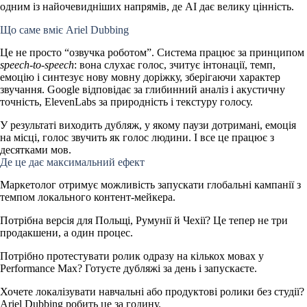
одним із найочевидніших напрямів, де AI дає велику цінність.
Що саме вміє Ariel Dubbing
Це не просто “озвучка роботом”. Система
працює за принципом
speech-to-speech
: вона слухає голос, зчитує інтонації, темп,
емоцію і синтезує нову мовну доріжку, зберігаючи характер
звучання. Google відповідає за глибинний аналіз і акустичну
точність, ElevenLabs за природність і текстуру голосу.
У результаті виходить дубляж, у якому паузи дотримані, емоція
на місці, голос звучить як голос людини. І все це працює з
десятками мов.
Де це дає максимальний ефект
Маркетолог отримує можливість запускати глобальні кампанії з
темпом локального контент-мейкера.
Потрібна версія для Польщі, Румунії й Чехії? Це тепер не три
продакшени, а один процес.
Потрібно протестувати ролик одразу на кількох мовах у
Performance Max? Готуєте дубляжі за день і запускаєте.
Хочете локалізувати навчальні або продуктові ролики без студії?
Ariel Dubbing робить це за годину.