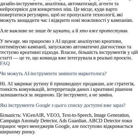
дизайн-інструменти, аналітика, автоматизації, агенти та
нейросервіси для конкретних ніш. Це місце, куди варто
повертатися регулярно, щоб не пропускати технології, які
можуть заощадити час і відкрити нові можливості у кампаніях.
Але важливе не лише
де шукати
, а й
хто вже протестував
.
У newage. ми працюємо з AI щодня: аналізуємо креативи,
оптимізуємо кампанії, запускаємо автоматичні діагностики та
тестуємо креативні підходи. Власне, більшість інструментів у цій
статті — це те, що команда вже інтегрувала в реальні проєкти.
FAQ
Чи можуть AI-інструменти замінити маркетолога?
Ні. AI закриває рутину й пришвидшує продакшн, але стратегія,
тонкість комунікацій, інтерпретація даних і креативні рішення
залишаються за людиною. Це інструмент, а не заміна.
Які інструменти Google з цього списку доступні вже зараз?
Більшість: ViGenAIR, VEO3, Text-to-Speech, Image Generation,
Campaign Anomaly Detector, Ads Guardian. ABCD Detector поки
працює через менеджерів Google, але поступово відкривається
ширшому ринку.