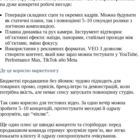
на дуже конкретні робочі вигоди:
Генерація складних сцен та окремих кадрів.
Можна будувати
як статичні плани, так і повноцінні 5–10 секундні ролики з
логічною композицією.
Плавна динаміка та рух камери.
Інструмент відтворює
об’єктивні ефекти: наїзди, панорами, стабільні проходи між
обʼєктами, зміни фокусу.
Використання у рекламних форматах.
VEO 3 дозволяє
створити контент, який вже зараз можна тестувати у YouTube,
Performance Max, TikTok або Meta.
Де це корисно маркетологу
Бюджетні продакшени без зйомок:
чудово підходить для
товарних промо, сервісів, бренд-інтро та демонстрацій, коли
потрібна якість, але немає сенсу запускати повноцінну студію.
Так само корисно
для тестових відео
. За один вечір можна
зробити 5–10 концепцій, протестувати меседжі й одразу
зрозуміти, що “чіпляє”.
Ще один плюс це
швидкі концепти та сторіборди
: перед
продакшном команда отримує зрозуміле прев’ю, яке легко
показати клієнту й одразу синхронізувати очікування.