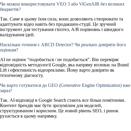
Чи можна використовувати VEO 3 або ViGenAIR без великих
бюджетів?
Так. Саме в цьому їхня сила, вони дозволяють створювати та
адаптувати відео навіть без продакшен-студії. Це зручний
інструмент для тестування гіпотез, A/B порівнянь і швидкого
валідування ідей.
Наскільки точним є ABCD Detector? Чи реально довіряти його
оцінкам?
AI не оцінює “подобається / не подобається”. Він перевіряє
відповідність методології Google, яка напряму впливає на Brand
Lift і ефективність відеореклами. Йому варто довіряти як
технічному діагносту.
Чи варто готуватися до GEO (Generative Engine Optimization) вже
зараз?
Так. AI-відповіді в Google Search стають все більш помітними.
Контент брендів має бути зрозумілим для моделей,
структурованим і корисним. Це новий рівень SEO, і ринок
рухається в цьому напрямку.