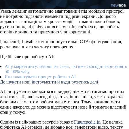
Увесь лендінг
автоматично адаптований під мобільні пристрої
:
не потрібно підганяти елементи під різні екрани. До цього
додаються анімації та мікровзаємодії — плавні появи блоків,
рухи кнопок, підсвічування елементів, тобто усе, що робить
сторінку живою та приємною у використанні.
І, нарешті, Lovable
сам пропонує сильні CTA
: формулювання,
розташування та частоту повторення.
Ще більше про роботу з AI:
AI у маркетингу: базові use cases, які вже сьогодні економлять
50–90% часу
Як налаштувати процес роботи з AI
Де шукати нові інструменти й куди рухатись далі
AI-інструменти множаться швидше, ніж ми встигаємо про них
дізнатися. Те, що сьогодні здається інновацією, уже завтра стає
базовим елементом роботи маркетолога. Тому важливо мати
єдине джерело, де можна відстежувати нове й тримати власний
стек у тонусі.
Одним із найкращих ресурсів зараз є
Futurepedia.io
. Це велика
бібліотека AI-сервісів, де зібрано все: генератори відео, тексту,