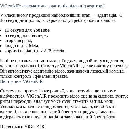
ViGenAIR: автоматична адаптація відео під аудиторії
У класичному продакшні найболючіший етап — адаптація. Є
30-секундний ролик, а маркетологу треба зробити з нього:
15 секунд для YouTube,
6 секунд для бампера,
сторіс-версію,
квадрат для Meta,
короткі варіації для A/B тестів.
Раніше це означало:
монтажер, бюджет, дедлайни, узгодження,
черги в продакшені
. Саме тут ViGenAIR дає величезну перевагу.
Він автоматизує адаптацію відео, залишаючи людській команді
тільки контроль і фінальні правки.
Як працює ViGenAIR
Система не просто “ріжe ролик”, вона
розуміє
, що в ньому
відбувається. ViGenAIR проходить відео сцена за сценою,
зчитує
ритм і переходи
,
аналізує voice-over
, стежить за тим,
коли
з’являється ключове повідомлення
,
хто в кадрі
,
які об’єкти
важливі
, де
вперше показаний бренд чи продукт
, і
яку роль
відіграють гачок, кульмінація та завершальний бренд-блок
.
Після цього ViGenAIR: