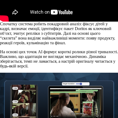
Спочатку система робить
покадровий аналіз
: фіксує дітей у
кадрі, визначає емоції, ідентифікує пакет Doritos як ключовий
об’єкт, зчитує репліки з субтитрів. Далі на основі цього
“скелета” вона виділяє найважливіші моменти: появу продукту,
реакції героїв, кульмінацію та фінал.
На основі цих точок AI формує короткі ролики різної тривалості.
Важливо, що адаптація не виглядає механічною. Динаміка
зберігається, темп не ламається, а настрій оригіналу читається у
будь-якій версії.