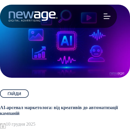
Перейти
до
вмісту
ҐАЙДИ
AI-арсенал маркетолога: від креативів до автоматизації
кампаній
10 грудня 2025