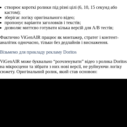
створює короткі ролики
під різні цілі (6, 10, 15 секунд або
кастом);
зберігає логіку оригінального відео
;
пропонує
варіанти заголовків і текстів
;
дозволяє
миттєво готувати кілька версій для A/B тестів
;
Фактично ViGenAIR працює як монтажер, стратег і контент-
аналітик одночасно, тільки без дедлайнів і виснаження.
Візьмемо для прикладу рекламу Doritos
ViGenAIR може буквально “розчленувати” відео з ролика Doritos
на мікросцени та зібрати з них нові версії, не руйнуючи логіку
сюжету. Оригінальний ролик, який став основою: