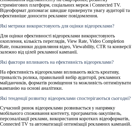
стримінгових платформ, соціальних мереж і Connected TV.
Відеоформат допомагає швидше привернути увагу аудиторії та
ефективніше доносити рекламне повідомлення.
Які метрики використовують для оцінки відеореклами?
Для оцінки ефективності відеореклами використовують
охоплення, кількість переглядів, View Rate, Video Completion
Rate, показники додивляння відео, Viewability, CTR та конверсії
залежно від цілей рекламної кампанії.
Які фактори впливають на ефективність відеореклами?
На ефективність відеореклами впливають якість креативу,
тривалість ролика, правильний вибір аудиторії, рекламних
майданчиків, форматів розміщення та можливість оптимізувати
кампанію на основі аналітики.
Які тенденції розвитку відеореклами спостерігаються сьогодні?
Сучасний ринок відеореклами розвивається у напрямку
мобільного споживання контенту, програматик-закупівель,
персоналізації реклами, використання коротких відеоформатів,
Connected TV та автоматизації оптимізації рекламних кампаній.