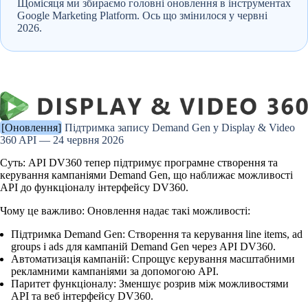
Щомісяця ми збираємо головні оновлення в інструментах
Google Marketing Platform. Ось що змінилося у червні
2026.
[Оновлення]
Підтримка запису Demand Gen у Display & Video
360 API — 24 червня 2026
Суть:
API DV360 тепер підтримує програмне створення та
керування кампаніями
Demand Gen
, що наближає можливості
API до функціоналу інтерфейсу DV360.
Чому це важливо:
Оновлення надає такі можливості:
Підтримка Demand Gen:
Створення та керування line items, ad
groups і ads для кампаній Demand Gen через API DV360.
Автоматизація кампаній:
Спрощує керування масштабними
рекламними кампаніями за допомогою API.
Паритет функціоналу:
Зменшує розрив між можливостями
API та веб інтерфейсу DV360.