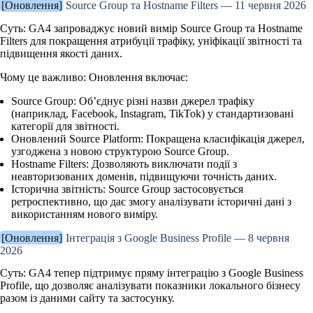
[Оновлення]
Source Group та Hostname Filters — 11 червня 2026
Суть:
GA4 запроваджує новий вимір
Source Group
та
Hostname
Filters
для покращення атрибуції трафіку, уніфікації звітності та
підвищення якості даних.
Чому це важливо:
Оновлення включає:
Source Group:
Об’єднує різні назви джерел трафіку
(наприклад, Facebook, Instagram, TikTok) у стандартизовані
категорії для звітності.
Оновлений Source Platform:
Покращена класифікація джерел,
узгоджена з новою структурою Source Group.
Hostname Filters:
Дозволяють виключати події з
неавторизованих доменів, підвищуючи точність даних.
Історична звітність:
Source Group застосовується
ретроспективно, що дає змогу аналізувати історичні дані з
використанням нового виміру.
[Оновлення]
Інтеграція з Google Business Profile — 8 червня
2026
Суть:
GA4 тепер підтримує пряму інтеграцію з
Google Business
Profile
, що дозволяє аналізувати показники локального бізнесу
разом із даними сайту та застосунку.