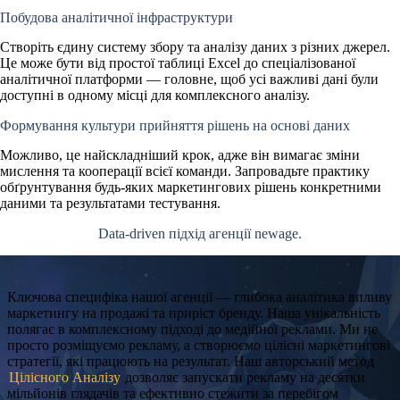
Побудова аналітичної інфраструктури
Створіть єдину систему збору та аналізу даних з різних джерел.
Це може бути від простої таблиці Excel до спеціалізованої
аналітичної платформи — головне, щоб усі важливі дані були
доступні в одному місці для комплексного аналізу.
Формування культури прийняття рішень на основі даних
Можливо, це найскладніший крок, адже він вимагає зміни
мислення та кооперації всієї команди. Запровадьте практику
обґрунтування будь-яких маркетингових рішень
конкретними
даними
та
результатами тестування
.
Data-driven підхід агенції newage.
Ключова специфіка нашої агенції — глибока
аналітика
впливу
маркетингу на продажі та приріст бренду. Наша унікальність
полягає в
комплексному підході
до медійної реклами. Ми не
просто розміщуємо рекламу, а створюємо
цілісні маркетингові
стратегії
, які працюють на результат. Наш авторський метод
Цілісного Аналізу
дозволяє запускати рекламу на десятки
мільйонів глядачів та ефективно стежити за перебігом