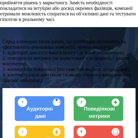
прийняття рішень у маркетингу. Замість необхідності
покладатися на інтуїцію або досвід окремих фахівців, компанії
отримали можливість спиратися на
об’єктивні дані
та тестувати
гіпотези в реальному часі.
Серед ключових типів даних, що найбільше впливають на
ефективність рекламних кампаній, можна виділити:
1. аудиторні дані (хто ваші клієнти і де вони знаходяться);
2. поведінкові метрики (як користувачі взаємодіють з вашим
контентом);
3. конверсійні показники (що саме призводить до продажів);
4. контекстуальні дані (коли і в якому оточенні ваша реклама
працює найкраще).