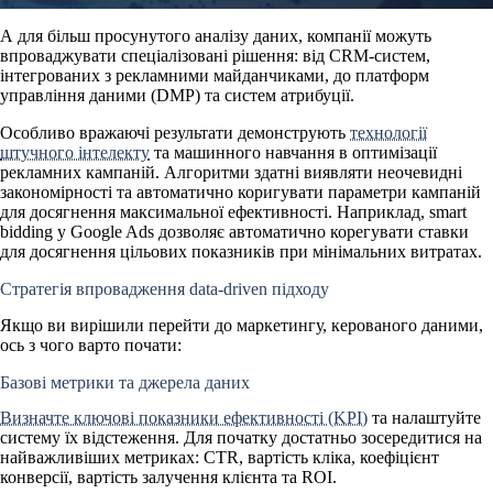
А для більш просунутого аналізу даних, компанії можуть
впроваджувати спеціалізовані рішення: від CRM-систем,
інтегрованих з рекламними майданчиками, до платформ
управління даними (DMP) та систем атрибуції.
Особливо вражаючі результати демонструють
технології
штучного інтелекту
та
машинного навчання
в
оптимізації
рекламних кампаній
. Алгоритми здатні виявляти неочевидні
закономірності та автоматично коригувати параметри кампаній
для досягнення максимальної ефективності. Наприклад, smart
bidding у Google Ads дозволяє автоматично корегувати ставки
для досягнення цільових показників при мінімальних витратах.
Стратегія впровадження data-driven підходу
Якщо ви вирішили перейти до маркетингу, керованого даними,
ось з чого варто почати:
Базові метрики та джерела даних
Визначте ключові показники ефективності (KPI)
та налаштуйте
систему їх відстеження. Для початку достатньо зосередитися на
найважливіших метриках: CTR, вартість кліка, коефіцієнт
конверсії, вартість залучення клієнта та ROI.