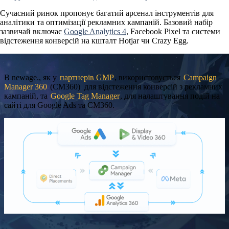
Сучасний ринок пропонує багатий арсенал інструментів для
аналітики та оптимізації рекламних кампаній. Базовий набір
зазвичай включає
Google Analytics 4
, Facebook Pixel та системи
відстеження конверсій на кшталт Hotjar чи Crazy Egg.
В newage., як у
партнерів GMP
, використовується
Campaign
Manager 360
(CM360) для відстеження конверсій з рекламних
кампаній, та
Google Tag Manager
, для налаштування подій на
сайті для Google Ads та CM360.