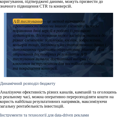
коригування,
підтверджені даними
, можуть призвести до
значного підвищення CTR та конверсій.
A/B тестування
— це метод визначення
ефективності того чи іншого елементу шляхом
порівняння двох версій в роботі із реальною
аудиторією. Тестування може застосовуватися до
різних елементів: заголовків, кнопок, зображеннь,
кольорів тощо, базуючись на статистичних даних і
допомагаючи приймати обґрунтовані рішення. Для
отримання достовірних результатів A/B
тестування вимагає достатньої вибірки і є
ключовим інструментом для постійної оптимізації
та покращення конверсії.
Динамічний розподіл бюджету
Аналізуючи ефективність різних каналів, кампаній та оголошень
у реальному часі, можна оперативно перерозподіляти кошти на
користь найбільш результативних напрямків,
максимізуючи
загальну рентабельність
інвестицій.
Інструменти та технології для data-driven реклами