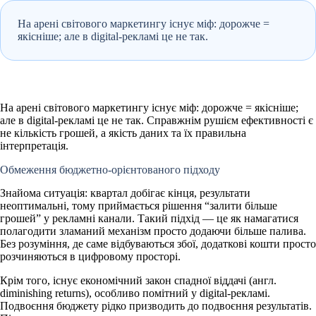
На арені світового маркетингу існує міф: дорожче =
якісніше; але в digital-рекламі це не так.
На арені світового маркетингу існує міф: дорожче = якісніше;
але в digital-рекламі це не так. Справжнім рушієм ефективності є
не кількість грошей
, а
якість даних
та їх
правильна
інтерпретація
.
Обмеження бюджетно-орієнтованого підходу
Знайома ситуація: квартал добігає кінця, результати
неоптимальні, тому приймається рішення “залити більше
грошей” у рекламні канали. Такий підхід — це як намагатися
полагодити зламаний механізм просто додаючи більше палива.
Без розуміння, де саме відбуваються збої, додаткові кошти просто
розчиняються в цифровому просторі.
Крім того, існує економічний
закон спадної віддачі (англ.
diminishing returns)
, особливо помітний у digital-рекламі.
Подвоєння бюджету рідко призводить до подвоєння результатів.