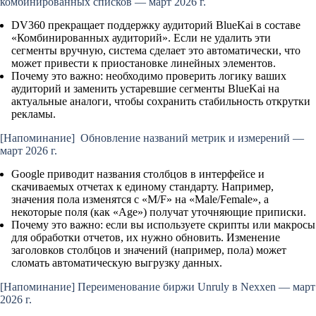
комбинированных списков — март 2026 г.
DV360 прекращает поддержку аудиторий BlueKai в составе
«Комбинированных аудиторий». Если не удалить эти
сегменты вручную, система сделает это автоматически, что
может привести к приостановке линейных элементов.
Почему это важно:
необходимо проверить логику ваших
аудиторий и заменить устаревшие сегменты BlueKai на
актуальные аналоги, чтобы сохранить стабильность открутки
рекламы.
[Напоминание]
Обновление названий метрик и измерений —
март 2026 г.
Google приводит названия столбцов в интерфейсе и
скачиваемых отчетах к единому стандарту. Например,
значения пола изменятся с «M/F» на «Male/Female», а
некоторые поля (как «Age») получат уточняющие приписки.
Почему это важно:
если вы используете скрипты или макросы
для обработки отчетов, их нужно обновить. Изменение
заголовков столбцов и значений (например, пола) может
сломать автоматическую выгрузку данных.
[Напоминание]
Переименование биржи Unruly в Nexxen — март
2026 г.