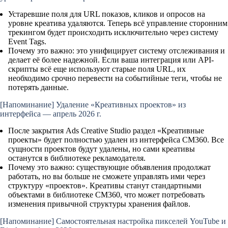
Устаревшие поля для URL показов, кликов и опросов на
уровне креатива удаляются. Теперь всё управление сторонним
трекингом будет происходить исключительно через систему
Event Tags
.
Почему это важно:
это унифицирует систему отслеживания и
делает её более надежной. Если ваша интеграция или API-
скрипты всё еще используют старые поля URL, их
необходимо срочно перевести на событийные теги, чтобы не
потерять данные.
[Напоминание]
Удаление «Креативных проектов» из
интерфейса — апрель 2026 г.
После закрытия Ads Creative Studio раздел «Креативные
проекты» будет полностью удален из интерфейса CM360. Все
сущности проектов будут удалены, но сами креативы
останутся в библиотеке рекламодателя.
Почему это важно:
существующие объявления продолжат
работать, но вы больше не сможете управлять ими через
структуру «проектов». Креативы станут стандартными
объектами в библиотеке CM360, что может потребовать
изменения привычной структуры хранения файлов.
[Напоминание]
Самостоятельная настройка пикселей YouTube и