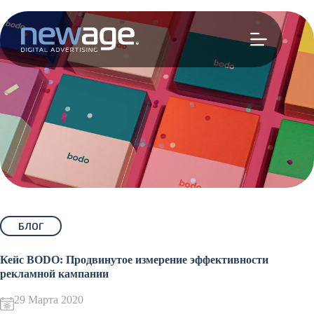
Перейти
к
сути
БЛОГ
Кейс BODO: Продвинутое измерение эффективности
рекламной кампании
29 Марта 2020