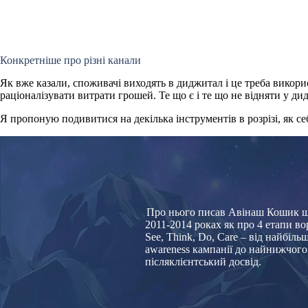
Конкретніше про різні канали
Як вже казали, споживачі виходять в диджитал і це треба викорис
раціоналізувати витрати грошей. Те що є і те що не відняти у дид
Я пропоную подивитися на декілька інструментів в розрізі, як се
Про нього писав Авінаш Кошик щ
2011-2014 роках як про 4 етапи в
See, Think, Do, Care – від найбіль
awareness кампанії до найнижчого
післяклієнтський досвід.