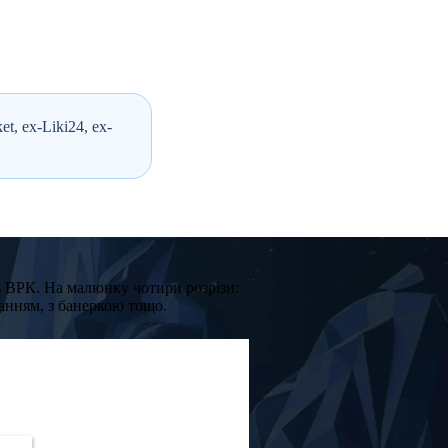
, ex-Liki24, ex-
ь ВРК. На малюнку чотири розрізи:
ванням, з банеркою тощо.