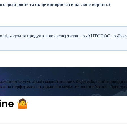
ого доля росте та як це використати на свою користь?
iven підходом та продуктовою експертизою. ex-AUTODOC, ex-Rocket
ердженням слугує аналіз маркетингових бюджетів, який проводит
житал перформанс та диджитал медіа, те, що пов’язано з бренду