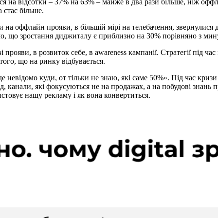
ся на відсотки – 37% на 63% – майже в два рази більше, ніж офф
 стає більше.
на оффлайн прояви, в більшій мірі на телебачення, звернулися 
мо, що зростання диджиталу є приблизно на 30% порівняно з ми
і прояви, в розвиток себе, в awareness кампанії. Стратегії під 
 того, що на ринку відбувається.
е невідомо куди, от тільки не знаю, які саме 50%». Під час криз
д, канали, які фокусуються не на продажах, а на побудові знань 
истовує нашу рекламу і як вона конвертиться.