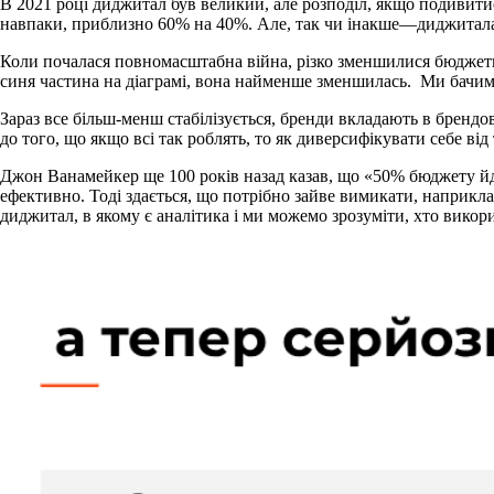
В 2021 році диджитал був великий, але розподіл, якщо подивити
навпаки, приблизно 60% на 40%. Але, так чи інакше—диджитала
Коли почалася повномасштабна війна, різко зменшилися бюджети 
синя частина на діаграмі, вона найменше зменшилась. Ми бачи
Зараз все більш-менш стабілізується, бренди вкладають в брендов
до того, що якщо всі так роблять, то як диверсифікувати себе від
Джон Ванамейкер
ще 100 років назад казав, що «50% бюджету йд
ефективно. Тоді здається, що потрібно зайве вимикати, наприкла
диджитал, в якому є аналітика і ми можемо зрозуміти, хто викор