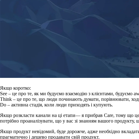
Якщо коротко:
See
– це про те, як ми будуємо взаємодію з клієнтами, будуємо a
Think
– це про те, що люди починають думати, порівнювати, ход
Do
– активна стадія, коли люди приходять і купують.
Якщо розкласти канали на ці етапи— я прибрав Care, тому що це
потрібно проаналізувати, що у вас зі знанням вашого продукту, щ
Якщо продукт невідомий, буде дорожче, адже необхідно вкладати
прагматично і дешево продавати свій продукт.