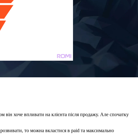
м він хоче впливати на клієнта після продажу. Але спочатку
 розвивати, то можна вкластися в paid та максимально