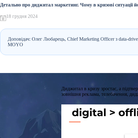
Детально про диджитал маркетинг. Чому в кризові ситуації й
18 грудня 2024
Доповідач: Олег Любарець, Chief Marketing Officer з data-dr
MOYO
Диджитал в кризу зростає, а підтв
зовнішня реклама, телебачення, дид