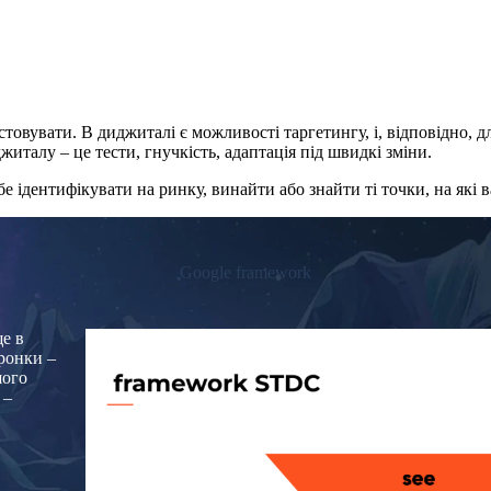
товувати. В диджиталі є можливості таргетингу, і, відповідно, д
житалу – це тести, гнучкість, адаптація під швидкі зміни.
бе ідентифікувати на ринку, винайти або знайти ті точки, на які 
Google framework
е в
оронки –
шого
 –