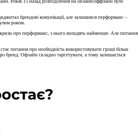
лайн. Років 15 назад розподілення на онлайн/оффлайн було
диджитал брендові комунікації, але залишився перформанс –
нулим роком.
час кризи про перформанс, з нього виходять найменше. Але питання
и стає питання про необхідність використовувати гроші більш
про бренд. Офлайн складно таргетувати, а тому залишається