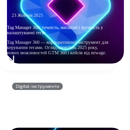
23 Жовтня 2025
Tag Manager 360: точність, масштаб і зручність у
налаштуванні тегів
Tag Manager 360 — корпоративний інструмент для
керування тегами. Огляд оновлень 2025 року,
нових можливостей GTM 360 і кейсів від newage.
TAG
MANAGER
360:
ТОЧНІСТЬ,
МАСШТАБ
Digital-інструменти
І
ЗРУЧНІСТЬ
У
НАЛАШТУВАННІ
ТЕГІВ