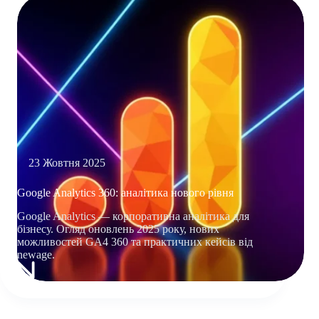
23 Жовтня 2025
Google Analytics 360: аналітика нового рівня
Google Analytics — корпоративна аналітика для
бізнесу. Огляд оновлень 2025 року, нових
можливостей GA4 360 та практичних кейсів від
newage.
GOOGLE
ANALYTICS
360: