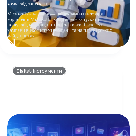
кому слід запускати
Microsoft Advertising — це рекламна платформа
корпорації Microsoft, яка дозволяє запускати
пошукові, медійні, нативні та торгові рекламні
кампанії в екосистемі компанії та на партнерських
майданчиках.
РЕКЛАМА
В
MICROSOFT
ADVERTISING:
ВИДИ,
Digital-інструменти
ФОРМАТИ
ТА
КОМУ
СЛІД
ЗАПУСКАТИ