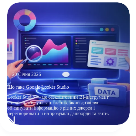
20 Січня 2026
Що таке Google Looker Studio
​​Looker Studio — це безкоштовний BI-інструмент
Google для візуалізації даних, який дозволяє
обʼєднувати інформацію з різних джерел і
перетворювати її на зрозумілі дашборди та звіти.
ЩО
ТАКЕ
GOOGLE