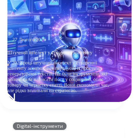
27 Лютого 2026
Штучний інтелект у створенні контенту
У 2022 році штучний інтелект у створенні
контенту асоціювався передусім із простими
генераторами текстів. Це були інструменти, які
допомагали написати пост у соцмережі, опис
товару чи чернетку статті. Вони економили час,
але рідко впливали на стратегію.
ШТУЧНИЙ
ІНТЕЛЕКТ
У
СТВОРЕННІ
КОНТЕНТУ
Digital-інструменти