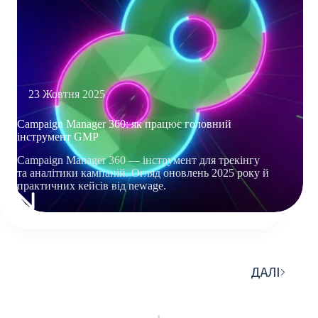
23 Жовтня 2025
Campaign Manager 360: як працює головний
інструмент GMP
Campaign Manager 360 — інструмент для трекінгу
та аналітики кампаній. Огляд оновлень 2025 року й
практичних кейсів від newage.
CAMPAIGN
MANAGER
360:
ЯК
ПРАЦЮЄ
ДАЛІ
ГОЛОВНИЙ
ІНСТРУМЕНТ
GMP