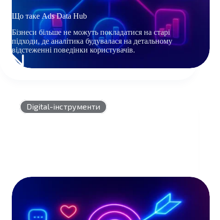
Що таке Ads Data Hub
Бізнеси більше не можуть покладатися на старі
підходи, де аналітика будувалася на детальному
відстеженні поведінки користувачів.
ЩО
ТАКЕ
ADS
DATA
HUB
Digital-інструменти