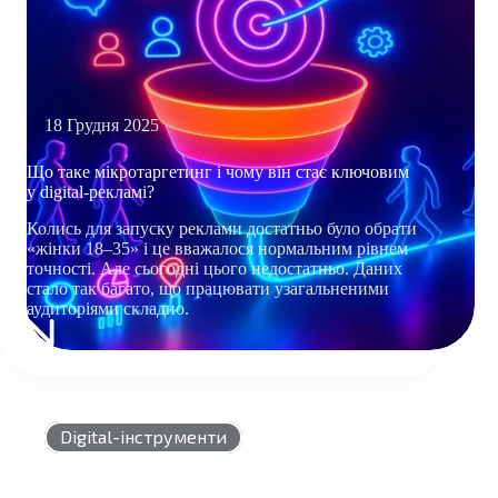
18 Грудня 2025
Що таке мікротаргетинг і чому він стає ключовим
у digital-рекламі?
Колись для запуску реклами достатньо було обрати
«жінки 18–35» і це вважалося нормальним рівнем
точності. Але сьогодні цього недостатньо. Даних
стало так багато, що працювати узагальненими
аудиторіями складно.
ЩО
ТАКЕ
МІКРОТАРГЕТИНГ
І
ЧОМУ
Digital-інструменти
ВІН
СТАЄ