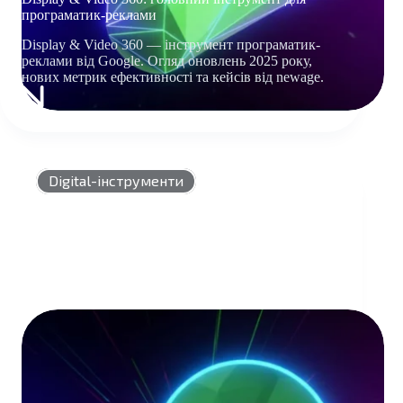
програматик-реклами
Display & Video 360 — інструмент програматик-
реклами від Google. Огляд оновлень 2025 року,
нових метрик ефективності та кейсів від newage.
DISPLAY
&
VIDEO
360:
ГОЛОВНИЙ
Digital-інструменти
ІНСТРУМЕНТ
ДЛЯ
ПРОГРАМАТИК-
РЕКЛАМИ