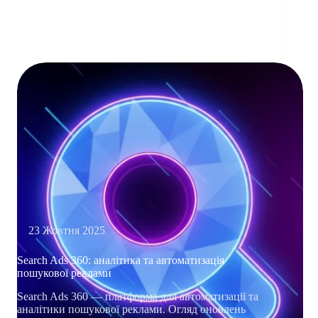
КЛЮЧОВИМ
У
DIGITAL-
РЕКЛАМІ?
23 Жовтня 2025
Search Ads 360: аналітика та автоматизація
пошукової реклами
Search Ads 360 — платформа для автоматизації та
аналітики пошукової реклами. Огляд оновлень