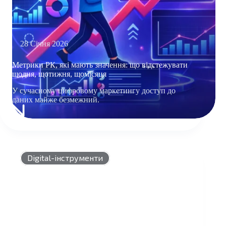
28 Січня 2026
Метрики РК, які мають значення: що відстежувати
щодня, щотижня, щомісяця
У сучасному цифровому маркетингу доступ до
даних майже безмежний.
МЕТРИКИ
РК,
ЯКІ
МАЮТЬ
ЗНАЧЕННЯ:
Digital-інструменти
ЩО
ВІДСТЕЖУВАТИ
ЩОДНЯ,
ЩОТИЖНЯ,
ЩОМІСЯЦЯ