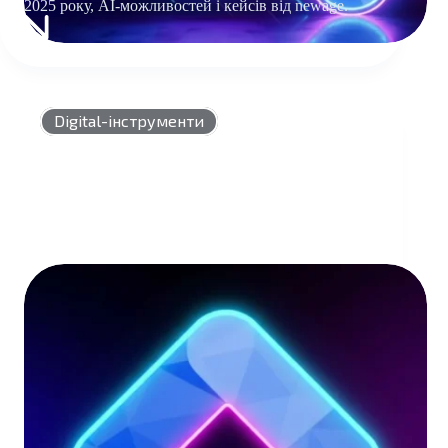
2025 року, AI-можливостей і кейсів від newage.
SEARCH
ADS
360:
АНАЛІТИКА
ТА
Digital-інструменти
АВТОМАТИЗАЦІЯ
ПОШУКОВОЇ
РЕКЛАМИ