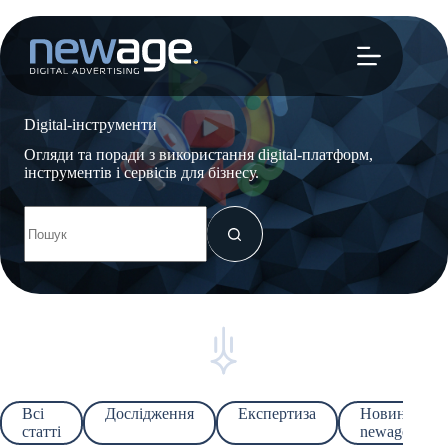
Перейти
до
вмісту
Digital-інструменти
Огляди та поради з використання digital-платформ,
інструментів і сервісів для бізнесу.
Немає
результатів
Всі
Дослідження
Експертиза
Новини
статті
newage.