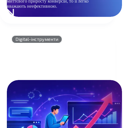
миттєвого приросту конверсій, то її легко
вважають неефективною.
ЩО
ТАКЕ
BRANDLIFT
І
ЯК
Digital-інструменти
МИ
ЙОГО
РОБИМО