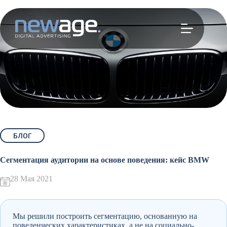
Перейти
к
сути
БЛОГ
Сегментация аудитории на основе поведения: кейс BMW
28 Мая 2021
Мы решили построить сегментацию, основанную на
поведенческих характеристиках, а не на социально-