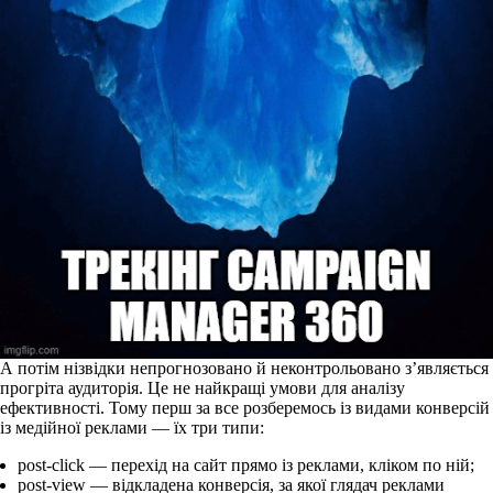
А потім нізвідки непрогнозовано й неконтрольовано з’являється
прогріта аудиторія. Це не найкращі умови для аналізу
ефективності. Тому перш за все розберемось із видами конверсій
із медійної реклами — їх три типи:
post-click — перехід на сайт прямо із реклами, кліком по ній;
post-view — відкладена конверсія, за якої глядач реклами