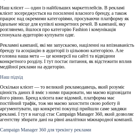
Наш клієнт — один із найбільших маркетплейсів. В рекламі
клієнт зосереджується на посиленні власного бренду, а також
працює над окремими категоріями, просуваючи платформу як
ідеальне місце для купівлі конкретних речей. В кампанії, яку
розглянемо, йшлося про категорію Fashion і комунікація
спонукала аудиторію купувати одяг.
Рекламні кампанії, які ми запускаємо, націленні на впізнаваність
бренду та асоціацію в аудиторії із цільовою категорією. Але
головна наша мета — це конверсії на сайті та відвідини
конкретного розділу. І тут постає питання, як відстежити вплив
медійної реклами на аудиторію.
Наш підхід
Оскільки клієнт — то великий рекламодавець, який розуміє
цінність даних й вміє з ними працювати, ми маємо відповідати
його рівню. Бренд клієнта вже відомий, платформа має
постійний трафік, тож ми маємо захистити свою роботу й
аргументувати, що конкретні покупці прийшли саме завдяки
рекламі. І тут в нагоді стає Campaign Manager 360, який дозволяє
агентству збирати дані на рівні аналітики міжнародної компанії.
Campaign Manager 360 для трекінгу реклами