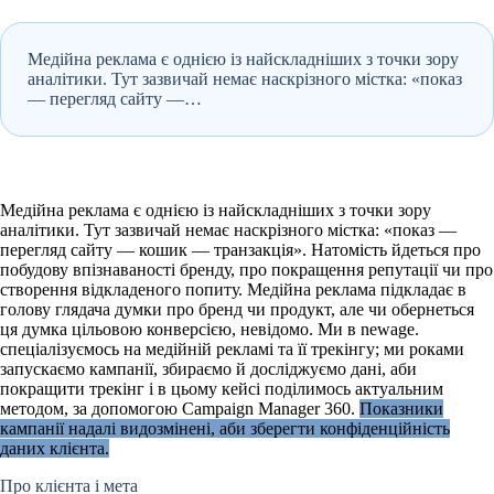
Медійна реклама є однією із найскладніших з точки зору
аналітики. Тут зазвичай немає наскрізного містка: «показ
— перегляд сайту —…
Медійна реклама є однією із найскладніших з точки зору
аналітики. Тут зазвичай немає наскрізного містка: «показ —
перегляд сайту — кошик — транзакція». Натомість йдеться про
побудову впізнаваності бренду, про покращення репутації чи про
створення відкладеного попиту. Медійна реклама підкладає в
голову глядача думки про бренд чи продукт, але чи обернеться
ця думка цільовою конверсією, невідомо. Ми в newage.
спеціалізуємось на медійній рекламі та її трекінгу; ми роками
запускаємо кампанії, збираємо й досліджуємо дані, аби
покращити трекінг і в цьому кейсі поділимось актуальним
методом, за допомогою Campaign Manager 360.
Показники
кампанії надалі видозмінені, аби зберегти конфіденційність
даних клієнта.
Про клієнта і мета