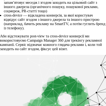
запам’ятовує меседж і згодом заходить на цільовий сайт з
іншого джерела (органічного пошуку, пошукової реклами,
соцмереж, PR-статті тощо)
cross-device — відкладена конверсія, за якої користувач
відвідує сайт згодом з іншого джерела та іншого пристрою
(наприклад, бачить рекламу на SmartTV, а потім гуглить бренд
із телефону).
Аби відстежувати post-view та cross-device конверсії ми
використовуємо Campaign Manager 360 для трекінгу рекламної
кампанії. Сервіс відзначає кожного глядача реклами і, коли той
заходить на сайт згодом, фіксує цей візит.