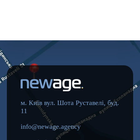
м. Київ вул. Шота Руставелі, буд.
11
info@newage.agency