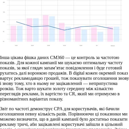
Інша цікава фішка даних CM360 — це контроль за частотою
показів. Для кожної кампанії ми шукаємо оптимальну частоту
показів, за якої глядач запам’ятає повідомлення і буде готовий
рухатись далі воронкою продажів. В digital кожен окремий показ
вартує рекламодавцю грошей, тож показувати оголошення знову
і знову тому, хто в ньому не зацікавлений — неприпустима
розкіш. Тож варто шукати золоту середину між кількістю
переглядів реклами, їх вартістю та CR, який ми отримуємо в
різноманітних варіантах показу.
Звіт по частоті демонструє CPA для користувачів, які бачили
оголошення певну кількість разів. Порівнюючи ці показники ми
можемо визначити, що в даній кампанії було достатньо показати
рекламу тричі, аби зацікавлені користувачі зайшли в цільовий