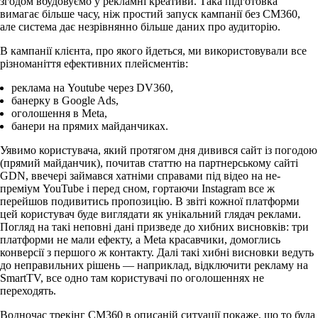
згодом вбудовуємо у рекламні креативи. Така підготовка
вимагає більше часу, ніж простий запуск кампанії без CM360,
але система дає незрівнянно більше даних про аудиторію.
В кампанії клієнта, про якого йдеться, ми використовували все
різноманіття ефективних плейсментів:
реклама на Youtube через DV360,
банерку в Google Ads,
оголошення в Meta,
банери на прямих майданчиках.
Уявимо користувача, який протягом дня дивився сайт із погодою
(прямий майданчик), почитав статтю на партнерському сайті
GDN, ввечері займався хатніми справами під відео на не-
преміум YouTube і перед сном, гортаючи Instagram все ж
перейшов подивитись пропозицію. В звіті кожної платформи
цей користувач буде виглядати як унікальний глядач реклами.
Погляд на такі неповні дані призведе до хибних висновків: три
платформи не мали ефекту, а Meta красавчики, домоглись
конверсії з першого ж контакту. Далі такі хибні висновки ведуть
до неправильних рішень — наприклад, відключити рекламу на
SmartTV, все одно там користувачі по оголошеннях не
переходять.
Водночас трекінг CM360 в описаній ситуації покаже, що то була