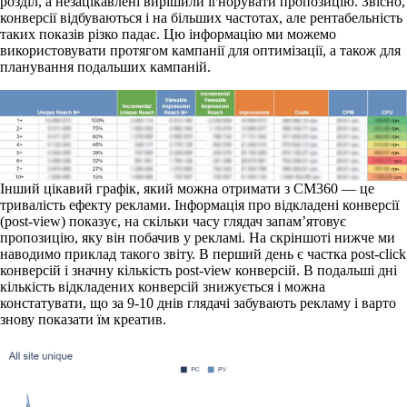
розділ, а незацікавлені вирішили ігнорувати пропозицію. Звісно,
конверсії відбуваються і на більших частотах, але рентабельність
таких показів різко падає. Цю інформацію ми можемо
використовувати протягом кампанії для оптимізації, а також для
планування подальших кампаній.
Інший цікавий графік, який можна отримати з CM360 — це
тривалість ефекту реклами. Інформація про відкладені конверсії
(post-view) показує, на скільки часу глядач запам’ятовує
пропозицію, яку він побачив у рекламі. На скріншоті нижче ми
наводимо приклад такого звіту. В перший день є частка post-click
конверсій і значну кількість post-view конверсій. В подальші дні
кількість відкладених конверсій знижується і можна
констатувати, що за 9-10 днів глядачі забувають рекламу і варто
знову показати їм креатив.