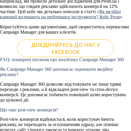
наприклад, ми провели детальне дослідження для Prom.ua і
виявили, що глядачі реклами здійснюють конверсії на 12%
частіше. Цей кейс ми детально описали в статті «
Як медійні
кампанії впливають на performance інструменти? Кейс Prom
»
Користуйтесь цими аргументами, щоб скористатись перевагами
Campaign Manager для ваших клієнтів.
ДОЄДНУЙТЕСЬ ДО НАС У
FACEBOOK
FAQ: поширені питання про аналітику Campaign Manager 360
Як Campaign Manager 360 допомагає оцінювати медійну
рекламу?
Campaign Manager 360 дозволяє відстежувати не лише прямі
переходи з реклами, а й відкладені post-view та cross-device
конверсії. Це допомагає побачити повніший шлях користувача
до цільової дії.
Що таке post-view конверсія?
Post-view конверсія відбувається, коли користувач бачить
рекламу, не переходить за оголошенням одразу, але пізніше
відвідує сайт з іншого джерела та виконує цільову дію.