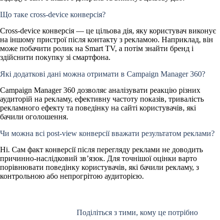
Що таке cross-device конверсія?
Cross-device конверсія — це цільова дія, яку користувач виконує
на іншому пристрої після контакту з рекламою. Наприклад, він
може побачити ролик на Smart TV, а потім знайти бренд і
здійснити покупку зі смартфона.
Які додаткові дані можна отримати в Campaign Manager 360?
Campaign Manager 360 дозволяє аналізувати реакцію різних
аудиторій на рекламу, ефективну частоту показів, тривалість
рекламного ефекту та поведінку на сайті користувачів, які
бачили оголошення.
Чи можна всі post-view конверсії вважати результатом реклами?
Ні. Сам факт конверсії після перегляду реклами не доводить
причинно-наслідковий зв’язок. Для точнішої оцінки варто
порівнювати поведінку користувачів, які бачили рекламу, з
контрольною або непрогрітою аудиторією.
Поділіться з тими, кому це потрібно