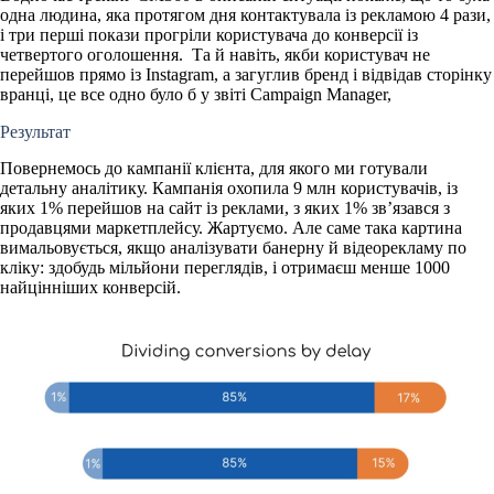
одна людина, яка протягом дня контактувала із рекламою 4 рази,
і три перші покази прогріли користувача до конверсії із
четвертого оголошення. Та й навіть, якби користувач не
перейшов прямо із Instagram, а загуглив бренд і відвідав сторінку
вранці, це все одно було б у звіті Campaign Manager,
Результат
Повернемось до кампанії клієнта, для якого ми готували
детальну аналітику. Кампанія охопила 9 млн користувачів, із
яких 1% перейшов на сайт із реклами, з яких 1% зв’язався з
продавцями маркетплейсу. Жартуємо. Але саме така картина
вимальовується, якщо аналізувати банерну й відеорекламу по
кліку: здобудь мільйони переглядів, і отримаєш менше 1000
найцінніших конверсій.