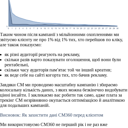
Таким чином після кампанії з мільйонними охопленнями ми
звітуємо клієнту не про 1% від 1% тих, хто перейшов по кліку,
але також показуємо:
як різні аудиторії реагують на рекламу,
скільки разів варто показувати оголошення, щоб вони були
рентабельні,
скільки часу аудиторія пам’ятає той чи інший креатив;
як веде себе на сайті когорта тих, хто бачив рекламу.
Завдяки CM ми проводимо масштабну кампанію і збираємо
колосальну кількість даних, з яких можна безкінечно видобувати
цінні інсайти. І закликаємо вас робити так само, адже плата за
трекінг CM незрівнянно окупається оптимізацією й аналітикою
для подальших кампаній.
Висновок: Як захистити дані CM360 перед клієнтом
Ми використовуємо CM360 не перший рік і не раз вже