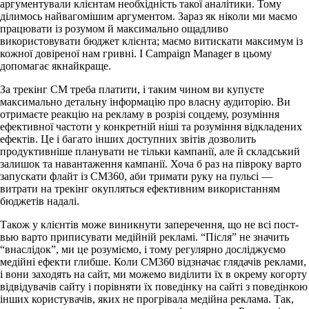
аргументували клієнтам необхідність такої аналітики. Тому
ділимось найвагомішим аргументом. Зараз як ніколи ми маємо
працювати із розумом й максимально ощадливо
використовувати бюджет клієнта; маємо витискати максимум із
кожної довіреної нам гривні. І Campaign Manager в цьому
допомагає якнайкраще.
За трекінг СМ треба платити, і таким чином ви купуєте
максимально детальну інформацію про власну аудиторію. Ви
отримаєте реакцію на рекламу в розрізі соцдему, розуміння
ефективної частоти у конкретній ніші та розуміння відкладених
ефектів. Це і багато інших доступних звітів дозволить
продуктивніше планувати не тільки кампанії, але й складський
залишок та навантаження кампанії. Хоча б раз на півроку варто
запускати флайт із CM360, аби тримати руку на пульсі —
витрати на трекінг окупляться ефективним використанням
бюджетів надалі.
Також у клієнтів може виникнути заперечення, що не всі пост-
вью варто приписувати медійній рекламі.
“Після” не значить
“внаслідок”, ми це розуміємо, і тому регулярно досліджуємо
медійні ефекти глибше. Коли CM360 відзначає глядачів реклами,
і вони заходять на сайт, ми можемо виділити їх в окрему когорту
відвідувачів сайту і порівняти їх поведінку на сайті з поведінкою
інших користувачів, яких не прогрівала медійна реклама. Так,