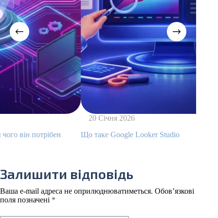
20 Січня 2026
10
Що таке Google Looker Studio
Адсе
Залишити відповідь
Ваша e-mail адреса не оприлюднюватиметься.
Обов’язкові
поля позначені
*