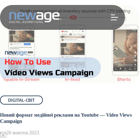
Перейти
до
вмісту
DIGITAL-СВІТ
Новий формат медійної реклами на Youtube — Video Views
Campaign
26 жовтня 2023