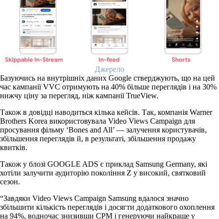
Джерело
Базуючись на внутрішніх даних Google стверджують, що на цей
час кампанії VVC отримують на 40% більше переглядів і на 30%
нижчу ціну за перегляд, ніж кампанії TrueView.
Також в довідці наводиться кілька кейсів. Так, компанія Warner
Brothers Korea використовувала Video Views Campaign для
просування фільму ‘Bones and All’ — залучення користувачів,
збільшення переглядів й, в результаті, збільшення продажу
квитків.
Також у блозі GOOGLE ADS є приклад Samsung Germany, які
хотіли залучити аудиторію покоління Z у високий, святковий
сезон.
“Завдяки Video Views Campaign Samsung вдалося значно
збільшити кількість переглядів і досягти додаткового охоплення
на 94%, водночас знизивши CPM і генеруючи найкраще у