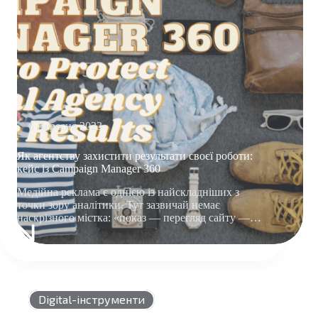
6 Вересня 2023
Як агентству захистити результати своєї роботи:
кейс із Campaign Manager 360
Медійна реклама є однією із найскладніших з
точки зору аналітики. Тут зазвичай немає
наскрізного містка: «показ — перегляд сайту —…
ЯК
АГЕНТСТВУ
ЗАХИСТИТИ
РЕЗУЛЬТАТИ
СВОЄЇ
Digital-інструменти
РОБОТИ: