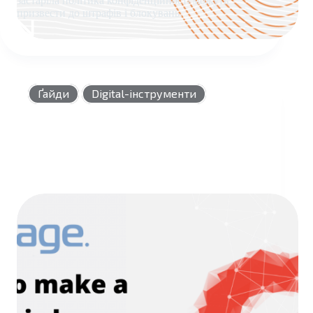
застаріла політика конфіденційності можуть
призвести до штрафів і блокувань.
АУДИТ
ПРИВАТНОСТІ
САЙТУ
Ґайди
Digital-інструменти