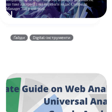
що таке адсервер і які переваги надає Campaign
Manager 360 у цій ролі.
АДСЕРВЕР
CAMPAIGN
MANAGER
360
Ґайди
Digital-інструменти