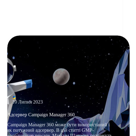
КЕЙС
ІЗ
CAMPAIGN
MANAGER
360
10 Липня 2023
Адсервер Campaign Manager 360
Campaign Manager 360 може бути використаний і
як потужний адсервер. В цій статті GMP-
координатор newage. Максим Шапарев розповість,