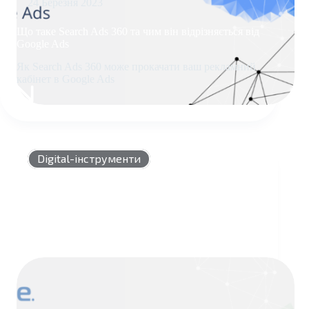
24 Березня 2023
Що таке Search Ads 360 та чим він відрізняється від
Google Ads
Як Search Ads 360 може прокачати ваш рекламний
кабінет в Google Ads
ЩО
ТАКЕ
SEARCH
ADS
360
Digital-інструменти
ТА
ЧИМ
ВІН
ВІДРІЗНЯЄТЬСЯ
ВІД
GOOGLE
ADS