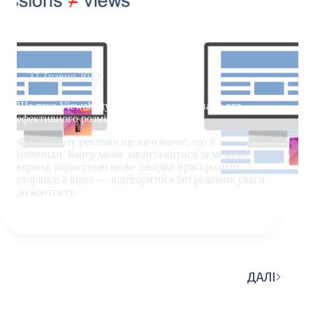
27 Травня 2022
Що таке Viewability і як її використовувати для
ефективного розміщення реклами
Факт показу реклами ще не означає, що її
побачили. Банер може завантажитися за межами
екрана, користувач може швидко проскролити
сторінку, а відео — відтворитися без реальної уваги
до контенту.
ЩО
ТАКЕ
VIEWABILITY
І
ЯК
ДАЛІ
ЇЇ
ВИКОРИСТОВУВАТИ
ДЛЯ