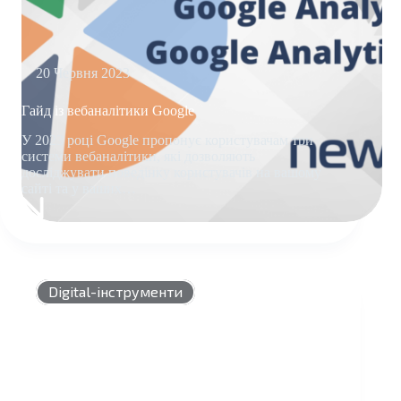
20 Червня 2023
Гайд із вебаналітики Google
У 2023 році Google пропонує користувачам три
системи вебаналітики, які дозволяють
досліджувати поведінку користувачів на вашому
сайті та у ваших…
ГАЙД
ІЗ
ВЕБАНАЛІТИКИ
GOOGLE
Digital-інструменти