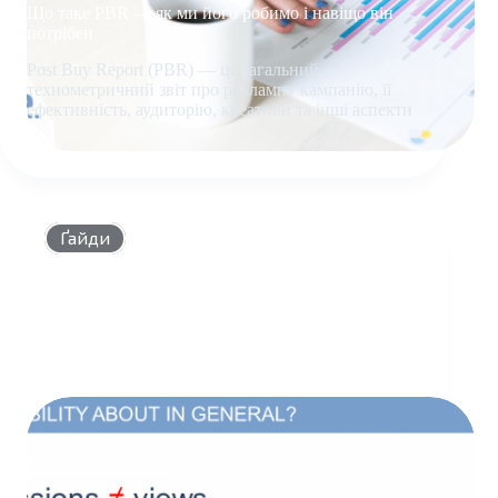
Що таке PBR — як ми його робимо і навіщо він
потрібен
Post Buy Report (PBR) — це загальний
технометричний звіт про рекламну кампанію, її
ефективність, аудиторію, креативи та інші аспекти
ЩО
ТАКЕ
PBR
—
ЯК
Ґайди
МИ
ЙОГО
РОБИМО
І
НАВІЩО
ВІН
ПОТРІБЕН