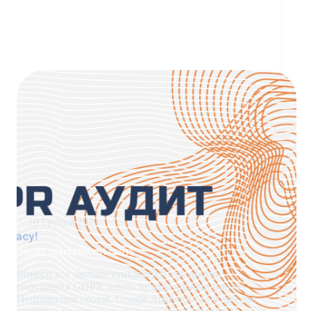
10 Грудня 2022
Аудит приватності сайту
Бізнеси все частіше стикаються з ризиками
порушення GDPR навіть не підозрюючи про це.
Неправильні cookie, Google Analytics без згоди або