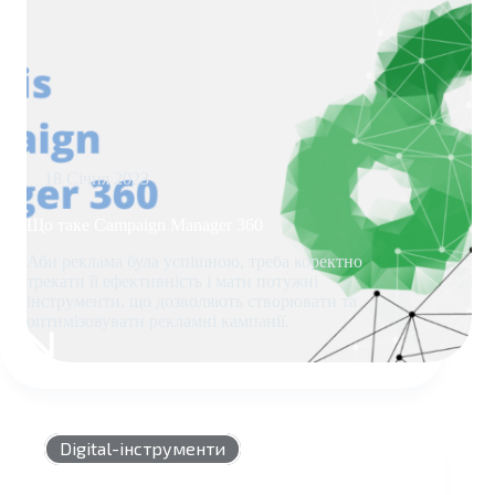
18 Січня 2023
Що таке Campaign Manager 360
Аби реклама була успішною, треба коректно
трекати її ефективність і мати потужні
інструменти, що дозволяють створювати та
оптимізовувати рекламні кампанії.
ЩО
ТАКЕ
CAMPAIGN
MANAGER
360
Digital-інструменти