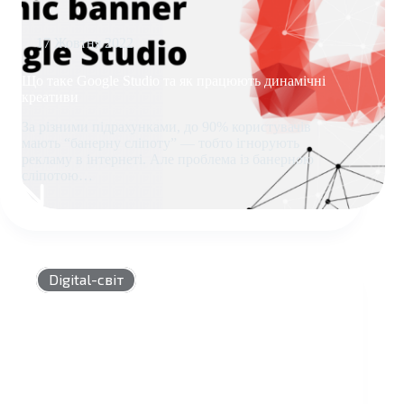
17 Жовтня 2022
Що таке Google Studio та як працюють динамічні
креативи
За різними підрахунками, до 90% користувачів
мають “банерну сліпоту” — тобто ігнорують
рекламу в інтернеті. Але проблема із банерною
сліпотою…
ЩО
ТАКЕ
GOOGLE
STUDIO
ТА
Digital-світ
ЯК
ПРАЦЮЮТЬ
ДИНАМІЧНІ
КРЕАТИВИ