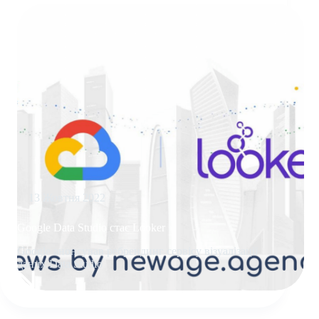
13 Жовтня 2022
Google Data Studio стає Looker
Google анонсував ребрендинг сервісу візуалізації
даних Data Studio
GOOGLE
DATA
STUDIO