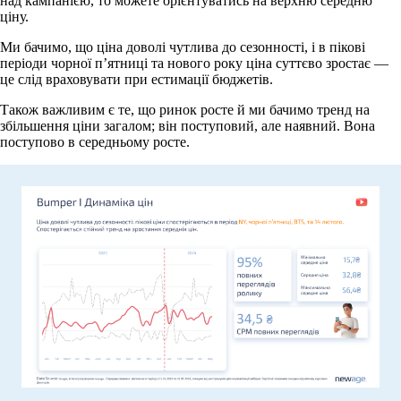
над кампанією, то можете орієнтуватись на верхню середню
ціну.
Ми бачимо, що ціна доволі чутлива до сезонності, і в пікові
періоди чорної п’ятниці та нового року ціна суттєво зростає —
це слід враховувати при естимації бюджетів.
Також важливим є те, що ринок росте й ми бачимо тренд на
збільшення ціни загалом; він поступовий, але наявний. Вона
поступово в середньому росте.