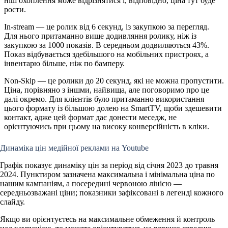
ніш охоплення може відрізнятися і, відповідно, ціна тут буде
рости.
In-stream
— це ролик від 6 секунд, із закупкою за перегляд.
Для нього притаманно вище додивляння ролику, ніж із
закупкою за 1000 показів. В середньом додвиляються 43%.
Показ відбувається здебільшого на мобільних пристроях, а
інвентарю більше, ніж по бамперу.
Non-Skip
— це ролики до 20 секунд, які не можна пропустити.
Ціна, порівняно з іншми, найвища, але поговоримо про це
далі окремо. Для клієнтів було притаманно використання
цього формату із більшою долею на SmartTV, щоби здешевити
контакт, адже цей формат дає донести меседж, не
орієнтуючись при цьому на високу конверсійність в кліки.
Динаміка цін медійної реклами на Youtube
Графік показує динаміку цін за період від січня 2023 до травня
2024. Пунктиром зазначена максимальна і мінімальна ціна по
нашим кампаніям, а посередині червоною лінією —
середньозважані ціни; показники зафіксовані в легенді кожного
слайду.
Якщо ви орієнтуєтесь на максимальне обмеження й контроль