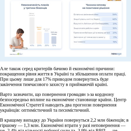
Але також серед критеріїв бачимо й економічні причини:
покращення рівня життя в Україні та збільшення оплати праці.
При цьому лише для 17% приводом повернутись буде
закінчення тимчасового захисту в приймаючій країні.
Варто зазначити, що повернення громадян з-за корднону
безпосередньо вплине на економічне становище країни. Центр
Економічної Стратегії наводить два прогнози повернення
українців: оптимістичний та песимістичний.
В кращому випадку до України повернуться 2,2 млн біженців; в
гіршому — 1,3 млн. Економічні втрати у разі неповернення —
це -2,4% від кількості робочої сили та -3,9% від ВВП — це