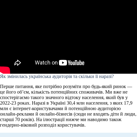
Як змінилась українська аудиторія та скільки її наразі?
Перше питання, яке потрібно розуміти про будь-який ринок —
це його об’єм, кількість потенційних споживачів. Ми вже не
спостерігаємо такого значного відтоку населення, який був у
2022-23 роках. Наразі в Україні 30,4 млн населення, з яких 17,9
млн є інтернет-користувачами й потенційною аудиторією
онлайн-реклами й онлайн-бізнесів (сюди не входять діти й люди,
старші 70 років). На ілюстрації нижче ми наводимо також
гендерно-віковий розподіл користувачів.