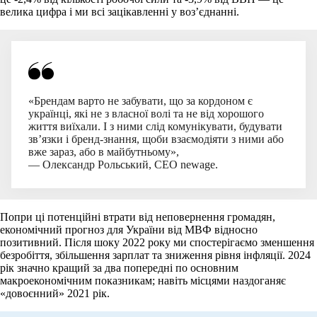
велика цифра і ми всі зацікавленні у воз’єднанні.
«Брендам варто не забувати, що за кордоном є
українці, які не з власної волі та не від хорошого
життя виїхали. І з ними слід комунікувати, будувати
зв’язки і бренд-знання, щоби взаємодіяти з ними або
вже зараз, або в майбутньому»,
— Олександр Рольський, CEO newage.
Попри ці потенційні втрати від неповернення громадян,
економічний прогноз для України від МВФ відносно
позитивний. Після шоку 2022 року ми спостерігаємо зменшення
безробіття, збільшення зарплат та зниження рівня інфляції. 2024
рік значно кращий за два попередні по основним
макроекономічним показникам; навіть місцями наздоганяє
«довоєнний» 2021 рік.