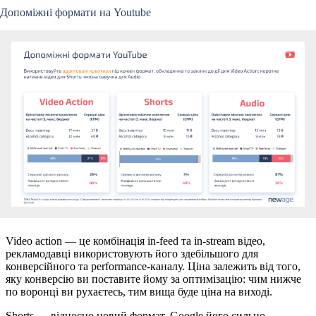
Допоміжні формати на Youtube
Video aсtion
— це комбінація in-feed та in-stream відео,
рекламодавці використовують його здебільшого для
конверсійного та performance-каналу. Ціна залежить від того,
яку конверсію ви поставите йому за оптимізацію: чим нижче
по воронці ви рухаєтесь, тим вища буде ціна на виході.
Shorts
— відносно новий формат, Google його сильно