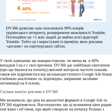
DV360 дозволяє нам охоплювати 99% юзерів
українського інтернету, розширюючи можливості Youtube.
Потенційно це +1 млн людей до майже всієї аудиторії
Youtube. Тобто це і користувачі із преміум, яких реклама
«доганяє» на партнерських сайтах.
У своїх кампаніях ми використовуємо не менш як в 60%
випадків І на е є свої причини. DV360 дає найбільші охоплення
(про що йшлося на початку) якісний контроль частоти показів,
також він відрізняється від загальнодоступного Google Ads більш
глибокою аналітикою та, відповідно, ширшими засобами
оптимізації на її основі.
Скільки коштує реклама в DV360
Ми визначили, що ціна на аналогічні формати в Google Ads та
DV360 відрізняється. Наголошуємо, що ці коливання ціни радше
пов’язані з об’ємом, про який говорили на початку Ролики з