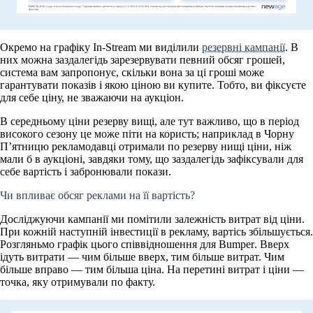
Окремо на графіку In-Stream ми виділили
резервні кампанії
. В
них можна заздалегідь зарезервувати певний обсяг грошей,
система вам запропонує, скільки вона за ці гроші може
гарантувати показів і якою ціною ви купите. Тобто, ви фіксуєте
для себе ціну, не зважаючи на аукціон.
В середньому ціни резерву вищі, але тут важливо, що в період
високого сезону це може піти на користь; наприклад в Чорну
П’ятницю рекламодавці отримали по резерву нищі ціни, ніж
мали б в аукціоні, завдяки тому, що заздалегідь зафіксували для
себе вартість і забронювали покази.
Чи впливає обсяг реклами на її вартість?
Досліджуючи кампанії ми помітили залежність витрат від ціни.
При кожній наступній інвестиції в рекламу, вартісь збільшується.
Розгляньмо графік цього співвідношення для
Bumper
. Вверх
ідуть витрати — чим більше вверх, тим більше витрат. Чим
більше вправо — тим більша ціна. На перетині витрат і ціни —
точка, яку отримували по факту.