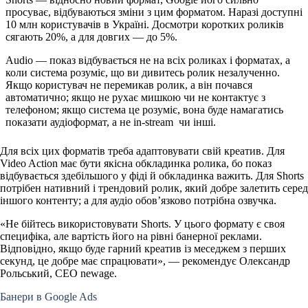
просуває, відбуваються зміни з цим форматом. Наразі доступні
10 млн користувачів в Україні. Досмотри коротких роликів
сягають 20%, а для довгих — до 5%.
Audio
— показ відбувається не на всіх роликах і форматах, а
коли система розуміє, що ви дивитесь ролик незалученно.
Якщо користувач не перемикав ролик, а він почався
автоматично; якщо не рухає мишкою чи не контактує з
телефоном; якщо система це розуміє, вона буде намагатись
показати аудіоформат, а не in-stream чи інші.
Для всіх цих форматів треба адаптовувати свій креатив. Для
Video Action має бути якісна обкладинка ролика, бо показ
відбувається здебільшого у фіді й обкладинка важить. Для Shorts
потрібен нативний і трендовий ролик, який добре залетить серед
іншого контенту; а для аудіо обов’язково потрібна озвучка.
«Не бійтесь використовувати Shorts. У цього формату є своя
специфіка, але вартість його на рівні банерної реклами.
Відповідно, якщо буде гарний креатив із меседжем з перших
секунд, це добре має спрацювати», — рекомендує Олександр
Рольський, CEO newage.
Банери в Google Ads