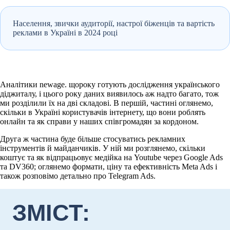
Населення, звички аудиторії, настрої біженців та вартість
реклами в Україні в 2024 році
Аналітики newage. щороку готують дослідження українського
діджиталу, і цього року даних виявилось аж надто багато, тож
ми розділили їх на дві складові. В першій, частині оглянемо,
скільки в Україні користувачів інтернету, що вони роблять
онлайн та як справи у наших співгромадян за кордоном.
Друга ж частина буде більше стосуватись рекламних
інструментів й майданчиків. У ній ми розглянемо, скільки
коштує та як відпрацьовує медійка на Youtube через Google Ads
та DV360; оглянемо формати, ціну та ефективність Meta Ads і
також розповімо детально про Telegram Ads.
ЗМІСТ: