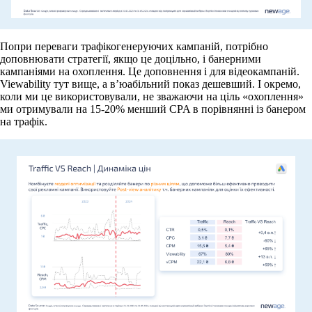
Попри переваги трафікогенеруючих кампаній, потрібно
доповнювати стратегії, якщо це доцільно, і банерними
кампаніями на охоплення. Це доповнення і для відеокампаній.
Viewability тут вище, а в’юабільний показ дешевший. І окремо,
коли ми це використовували, не зважаючи на ціль «охоплення»
ми отримували на 15-20% менший CPA в порівнянні із банером
на трафік.