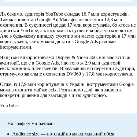
Як бачимо, аудиторія YouTube складає 16,7 млн користувачів.
Також є інвентар Google Ad Manager, де доступні 12,3 млн
охоплення. В сукупності це дає 17 млн користувачів, бо хтось не
дивиться YouTube, а хтось замість гуглити користується бінгом.
Але в будь-якому випадку сукупно ми маємо аудиторію в 17 млн
користувачів, яких можна дістати з Google Ads різними
інструментами.
Якщо ми використовуємо Display & Video 360, він має всі ті ж
аудиторії, що є в Google Ads, і до того ж 2,9 млн аудиторії
ексклюзивних плейсментів. Врахувавши всі перетини аудиторії,
отримуємо загальне охоплення DV360 у 17,8 млн користувачів.
Отже, із 17,9 млн користувачів в Україні, інструментами Google
можна охопити майже всіх. Розглянемо далі, як працюють
конкретні рішення для взаємодії з цією аудиторією.
YouTube
На графіку ми бачимо:
Audience size — потенційно максимальний обсяг