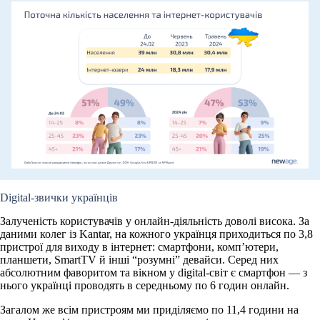
Digital-звички українців
Залученість користувачів у онлайн-діяльність доволі висока. За
даними колег із Kantar, на кожного українця приходиться по 3,8
пристрої для виходу в інтернет: смартфони, комп’ютери,
планшети, SmartTV й інші “розумні” девайси. Серед них
абсолютним фаворитом та вікном у digital-світ є смартфон — з
нього українці проводять в середньому по 6 годин онлайн.
Загалом же всім пристроям ми приділяємо по 11,4 години на