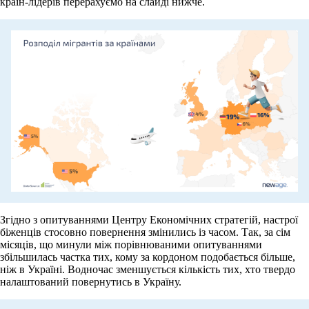
країн-лідерів перерахуємо на слайді нижче.
Згідно з опитуваннями Центру Економічних стратегій, настрої
біженців стосовно повернення змінились із часом. Так, за сім
місяців, що минули між порівнюваними опитуваннями
збільшилась частка тих, кому за кордоном подобається більше,
ніж в Україні. Водночас зменшується кількість тих, хто твердо
налаштований повернутись в Україну.