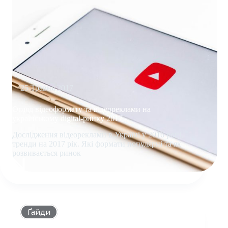
25 Травня 2017
Огляд відеоформату та відеореклами на
українському digital-ринку 2017
Дослідження відеореклами в Україні у 2016 році,
тренди на 2017 рік. Які формати популярні та як
розвивається ринок
ОГЛЯД
ВІДЕОФОРМАТУ
ТА
ВІДЕОРЕКЛАМИ
НА
Ґайди
УКРАЇНСЬКОМУ