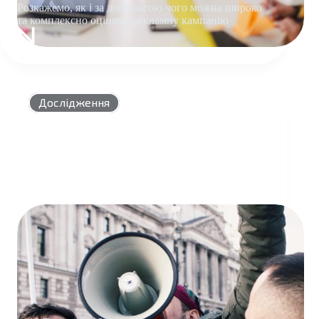
Розкажемо, як і за допомогою чого можна широко
та комплексно оцінити рекламну кампанію
ЯК
POST-
VIEW
АНАЛІЗ
ДОПОМАГАЄ
Дослідження
ЕФЕКТИВНО
ОЦІНИТИ
МЕДІЙНУ
РЕКЛАМУ