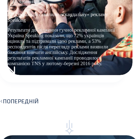
10 Травня 2016
72% українців схвалили «скандальну» рекламу
Speaking
Результати дослідження гучної рекламної кампанії
Україна Speaking показали, що 72% українців
оцінили та підтримали ідею реклами, а 53%
респондентів після перегляду реклами виявили
бажання вивчати англійську. Дослідження
результатів рекламної кампанії проводилось
компанією TNS у лютому-березні 2016 року.
72%
УКРАЇНЦІВ
СХВАЛИЛИ
«СКАНДАЛЬНУ»
РЕКЛАМУ
ПОПЕРЕДНІЙ
SPEAKING