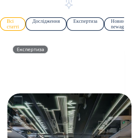
Всі
Дослідження
Експертиза
Новини
статті
newage.
Експертиза