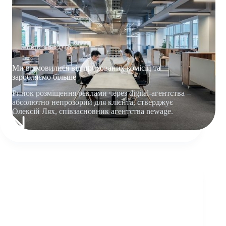
7 Березня 2018
Ми відмовилися від прихованих комісій та
заробляємо більше
Ринок розміщення реклами через digital-агентства –
абсолютно непрозорий для клієнта, стверджує
Олексій Лях, співзасновник агентства newage.
МИ
ВІДМОВИЛИСЯ
ВІД
ПРИХОВАНИХ
КОМІСІЙ
ТА
ЗАРОБЛЯЄМО
БІЛЬШЕ