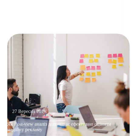
DIGITAL-
РИНКУ
2017
27 Вересня 2016
Як Post-view аналіз допомагає ефективно оцінити
медійну рекламу