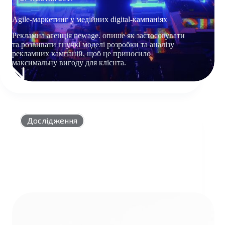
Agile-маркетинг у медійних digital-кампаніях
Рекламна агенція newage. опише як застосовувати
та розвивати гнучкі моделі розробки та аналізу
рекламних кампаній, щоб це приносило
максимальну вигоду для клієнта.
AGILE-
МАРКЕТИНГ
У
МЕДІЙНИХ
DIGITAL-
Дослідження
КАМПАНІЯХ