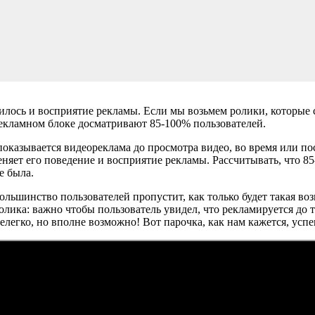
в
нилось и восприятие рекламы. Если мы возьмем ролики, которые
рекламном блоке досматривают 85-100% пользователей.
казывается видеореклама до просмотра видео, во время или пос
меняет его поведение и восприятие рекламы. Рассчитывать, что 
е была.
большинство пользователей пропустит, как только будет такая во
лика: важно чтобы пользователь увидел, что рекламируется до т
нелегко, но вполне возможно! Вот парочка, как нам кажется, ус